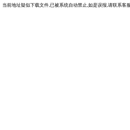
当前地址疑似下载文件,已被系统自动禁止,如是误报,请联系客服